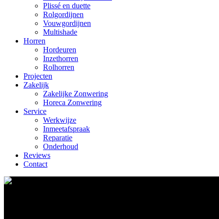
Plissé en duette
Rolgordijnen
Vouwgordijnen
Multishade
Horren
Hordeuren
Inzethorren
Rolhorren
Projecten
Zakelijk
Zakelijke Zonwering
Horeca Zonwering
Service
Werkwijze
Inmeetafspraak
Reparatie
Onderhoud
Reviews
Contact