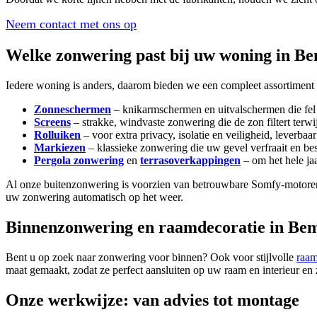
Neem contact met ons op
Welke zonwering past bij uw woning in B
Iedere woning is anders, daarom bieden we een compleet assortiment
Zonneschermen
– knikarmschermen en uitvalschermen die fel
Screens
– strakke, windvaste zonwering die de zon filtert terwi
Rolluiken
– voor extra privacy, isolatie en veiligheid, leverbaa
Markiezen
– klassieke zonwering die uw gevel verfraait en be
Pergola zonwering
en
terrasoverkappingen
– om het hele ja
Al onze buitenzonwering is voorzien van betrouwbare Somfy-motoren 
uw zonwering automatisch op het weer.
Binnenzonwering en raamdecoratie in Be
Bent u op zoek naar zonwering voor binnen? Ook voor stijlvolle
raam
maat gemaakt, zodat ze perfect aansluiten op uw raam en interieur en zo
Onze werkwijze: van advies tot montage