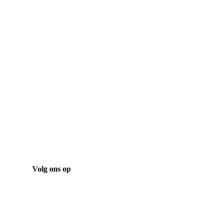
Bekijk onze laatste projecten
Projecten
Volg ons op