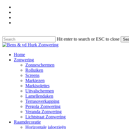
Skip
facebook
to
google-
main
plus
instagram
content
phone
Hit enter to search or ESC to close
Sea
Close
Search
Menu
Home
Zonwering
Zonneschermen
Rolluiken
Screens
Markiezen
Markisolettes
Uitvalschermen
Lamellendaken
Terrasoverkapping
Pergola Zonwering
Veranda Zonwering
Lichtstraat Zonwering
Raamdecoratie
Horizontale jaloezieën