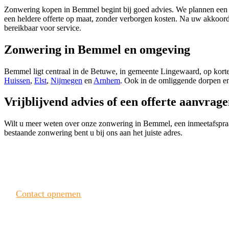
Zonwering kopen in Bemmel begint bij goed advies. We plannen een af
een heldere offerte op maat, zonder verborgen kosten. Na uw akkoor
bereikbaar voor service.
Zonwering in Bemmel en omgeving
Bemmel ligt centraal in de Betuwe, in gemeente Lingewaard, op kort
Huissen
,
Elst
,
Nijmegen
en
Arnhem
. Ook in de omliggende dorpen en
Vrijblijvend advies of een offerte aanvrag
Wilt u meer weten over onze zonwering in Bemmel, een inmeetafspra
bestaande zonwering bent u bij ons aan het juiste adres.
Heeft u interesse? Neem contact met ons op!
Contact opnemen