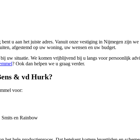
t u aan het juiste adres. Vanuit onze vestiging in Nijmegen zijn we
buiten, afgestemd op uw woning, uw wensen en uw budget.
bij uw situatie. We komen vrijblijvend bij u langs voor persoonlijk adv
Bemmel
? Ook dan helpen we u graag verder.
Bens & vd Hurk?
Bemmel voor:
y, Smits en Rainbow
het hele productieproces. Dat betekent kortere levertijden en scherpe p