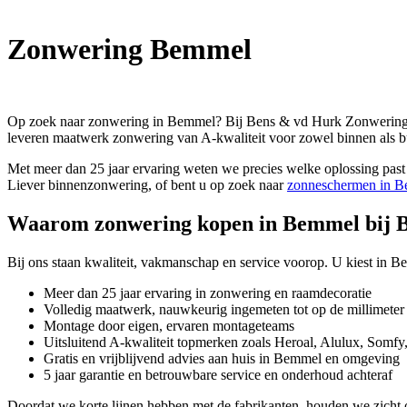
Zonwering Bemmel
Op zoek naar zonwering in Bemmel? Bij Bens & vd Hurk Zonwering ben
leveren maatwerk zonwering van A-kwaliteit voor zowel binnen als 
Met meer dan 25 jaar ervaring weten we precies welke oplossing past 
Liever binnenzonwering, of bent u op zoek naar
zonneschermen in 
Waarom zonwering kopen in Bemmel bij 
Bij ons staan kwaliteit, vakmanschap en service voorop. U kiest in 
Meer dan 25 jaar ervaring in zonwering en raamdecoratie
Volledig maatwerk, nauwkeurig ingemeten tot op de millimeter
Montage door eigen, ervaren montageteams
Uitsluitend A-kwaliteit topmerken zoals Heroal, Alulux, Somf
Gratis en vrijblijvend advies aan huis in Bemmel en omgeving
5 jaar garantie en betrouwbare service en onderhoud achteraf
Doordat we korte lijnen hebben met de fabrikanten, houden we zicht op 