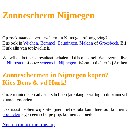
Zonnescherm Nijmegen
Op zoek naar een zonnescherm in Nijmegen of omgeving?
Dus ook in
Wijchen
,
Bemmel
,
Beuningen
,
Malden
of
Groesbeek
. Bi
Hurk zijn van topkwaliteit.
Wij willen het beste resultaat behalen, dat is ons doel. We leveren 
in Nijmegen
of onze
screens in Nijmegen
. Woont u dichter bij Arnh
Zonneschermen in Nijmegen kopen?
Kies Bens & vd Hurk!
Onze monteurs en adviseurs hebben jarenlang ervaring in de zonnesch
kunnen voorzien.
Daarnaast hebben wij korte lijnen met de fabrikant, hierdoor kunnen
producten
tegen een scherpe prijs kunnen aanbieden.
Neem contact met ons op