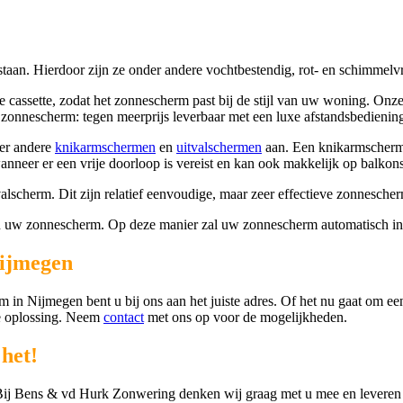
an. Hierdoor zijn ze onder andere vochtbestendig, rot- en schimmelvrij
de cassette, zodat het zonnescherm past bij de stijl van uw woning. 
 zonnescherm: tegen meerprijs leverbaar met een luxe afstandsbedienin
der andere
knikarmschermen
en
uitvalschermen
aan. Een knikarmscherm 
wanneer er een vrije doorloop is vereist en kan ook makkelijk op balkon
valscherm. Dit zijn relatief eenvoudige, maar zeer effectieve zonnesche
n uw zonnescherm. Op deze manier zal uw zonnescherm automatisch in o
Nijmegen
in Nijmegen bent u bij ons aan het juiste adres. Of het nu gaat om ee
e oplossing. Neem
contact
met ons op voor de mogelijkheden.
het!
 Bij Bens & vd Hurk Zonwering denken wij graag met u mee en leveren 