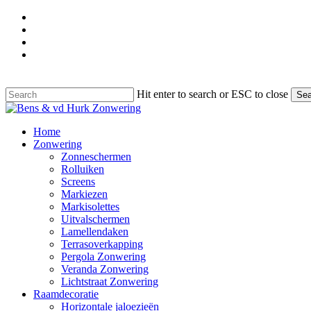
Skip
facebook
to
google-
main
plus
instagram
content
phone
Hit enter to search or ESC to close
Sea
Close
Search
Menu
Home
Zonwering
Zonneschermen
Rolluiken
Screens
Markiezen
Markisolettes
Uitvalschermen
Lamellendaken
Terrasoverkapping
Pergola Zonwering
Veranda Zonwering
Lichtstraat Zonwering
Raamdecoratie
Horizontale jaloezieën