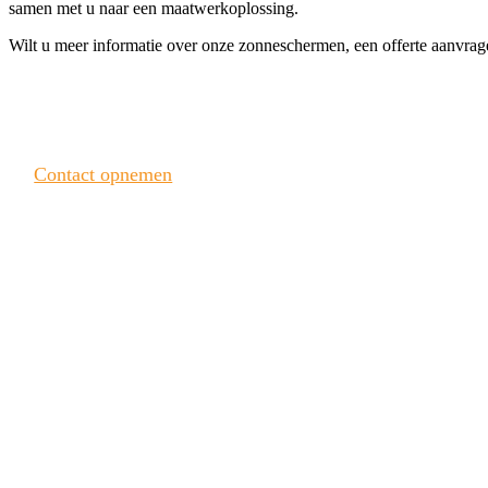
samen met u naar een maatwerkoplossing.
Wilt u meer informatie over onze zonneschermen, een offerte aanvr
Heeft u interesse? Neem contact met ons op!
Contact opnemen
Bekijk onze laatste projecten
Projecten