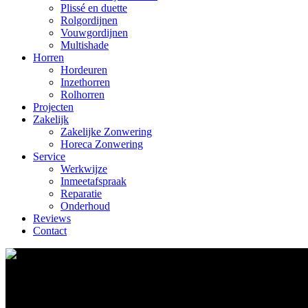
Plissé en duette
Rolgordijnen
Vouwgordijnen
Multishade
Horren
Hordeuren
Inzethorren
Rolhorren
Projecten
Zakelijk
Zakelijke Zonwering
Horeca Zonwering
Service
Werkwijze
Inmeetafspraak
Reparatie
Onderhoud
Reviews
Contact