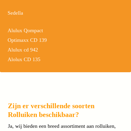
Sedella
Alulux Qompact
Optimaxx CD 139
Alulux cd 942
Alolux CD 135
Zijn er verschillende soorten
Rolluiken beschikbaar?
Ja, wij bieden een breed assortiment aan rolluiken,