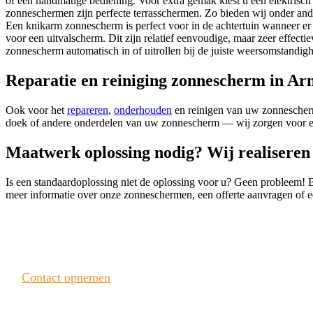
of een handmatige bediening. Voor extra gemak kiest u een elektrisc
zonneschermen zijn perfecte terrasschermen. Zo bieden wij onder an
Een knikarm zonnescherm is perfect voor in de achtertuin wanneer er e
voor een uitvalscherm. Dit zijn relatief eenvoudige, maar zeer effec
zonnescherm automatisch in of uitrollen bij de juiste weersomstandig
Reparatie en reiniging zonnescherm in A
Ook voor het
repareren
,
onderhouden
en reinigen van uw zonnescherm 
doek of andere onderdelen van uw zonnescherm — wij zorgen voor e
Maatwerk oplossing nodig? Wij realiseren 
Is een standaardoplossing niet de oplossing voor u? Geen probleem! 
meer informatie over onze zonneschermen, een offerte aanvragen o
Heeft u interesse? Neem contact met ons op!
Contact opnemen