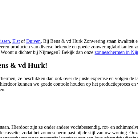
issen
,
Elst
of
Duiven
. Bij Bens & vd Hurk Zonwering staan kwaliteit en
eren producten van diverse bekende en goede zonweringfabrikanten zoa
. Woont u dichter bij Nijmegen? Bekijk dan onze
zonneschermen in Ni
ens & vd Hurk!
hermen, ze beschikken dan ook over de juiste expertise en volgen de la
, hierdoor kunnen we goede controle houden op het productieproces en 
en.
an. Hierdoor zijn ze onder andere vochtbestendig, rot- en schimmelvri
 de cassette, zodat het zonnescherm past bij de stijl van uw woning.