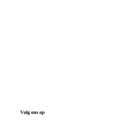
Bekijk onze laatste projecten
Projecten
Volg ons op