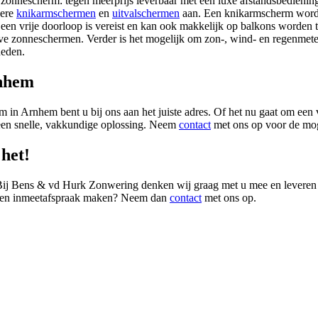
h zonnescherm: tegen meerprijs leverbaar met een luxe afstandsbedienin
dere
knikarmschermen
en
uitvalschermen
aan. Een knikarmscherm wordt 
en vrije doorloop is vereist en kan ook makkelijk op balkons worden to
tieve zonneschermen. Verder is het mogelijk om zon-, wind- en regenme
heden.
rnhem
in Arnhem bent u bij ons aan het juiste adres. Of het nu gaat om een 
en snelle, vakkundige oplossing. Neem
contact
met ons op voor de mog
het!
Bij Bens & vd Hurk Zonwering denken wij graag met u mee en leveren e
f een inmeetafspraak maken? Neem dan
contact
met ons op.