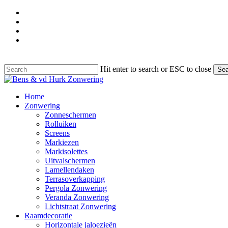
Skip
facebook
to
google-
main
plus
instagram
content
phone
Hit enter to search or ESC to close
Sea
Close
Search
Menu
Home
Zonwering
Zonneschermen
Rolluiken
Screens
Markiezen
Markisolettes
Uitvalschermen
Lamellendaken
Terrasoverkapping
Pergola Zonwering
Veranda Zonwering
Lichtstraat Zonwering
Raamdecoratie
Horizontale jaloezieën