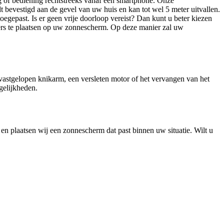
g of bediening rechtstreeks vanaf een smartphone. Onze
bevestigd aan de gevel van uw huis en kan tot wel 5 meter uitvallen.
egepast. Is er geen vrije doorloop vereist? Dan kunt u beter kiezen
ters te plaatsen op uw zonnescherm. Op deze manier zal uw
vastgelopen knikarm, een versleten motor of het vervangen van het
elijkheden.
n plaatsen wij een zonnescherm dat past binnen uw situatie. Wilt u