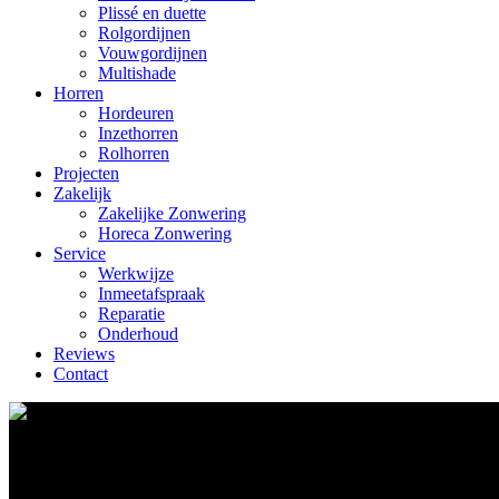
Plissé en duette
Rolgordijnen
Vouwgordijnen
Multishade
Horren
Hordeuren
Inzethorren
Rolhorren
Projecten
Zakelijk
Zakelijke Zonwering
Horeca Zonwering
Service
Werkwijze
Inmeetafspraak
Reparatie
Onderhoud
Reviews
Contact