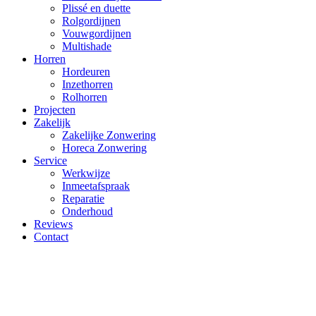
Plissé en duette
Rolgordijnen
Vouwgordijnen
Multishade
Horren
Hordeuren
Inzethorren
Rolhorren
Projecten
Zakelijk
Zakelijke Zonwering
Horeca Zonwering
Service
Werkwijze
Inmeetafspraak
Reparatie
Onderhoud
Reviews
Contact