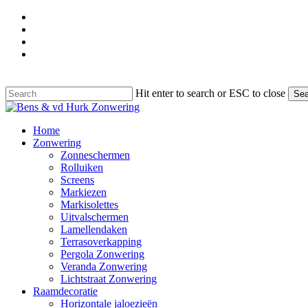
Skip
facebook
to
google-
main
plus
instagram
content
phone
Hit enter to search or ESC to close
Sea
Close
Search
Menu
Home
Zonwering
Zonneschermen
Rolluiken
Screens
Markiezen
Markisolettes
Uitvalschermen
Lamellendaken
Terrasoverkapping
Pergola Zonwering
Veranda Zonwering
Lichtstraat Zonwering
Raamdecoratie
Horizontale jaloezieën