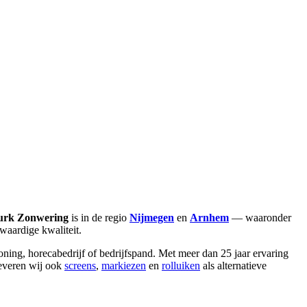
urk Zonwering
is in de regio
Nijmegen
en
Arnhem
— waaronder
aardige kwaliteit.
ing, horecabedrijf of bedrijfspand. Met meer dan 25 jaar ervaring
leveren wij ook
screens
,
markiezen
en
rolluiken
als alternatieve