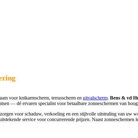
ering
aam voor knikarmscherm, terrasscherm en
uitvalscherm
.
Bens & vd H
tsen — dé ervaren specialist voor betaalbare zonneschermen van hoogw
gen voor schaduw, verkoeling en een stijlvolle uitstraling van uw won
itstekende service voor concurrerende prijzen. Naast zonneschermen 