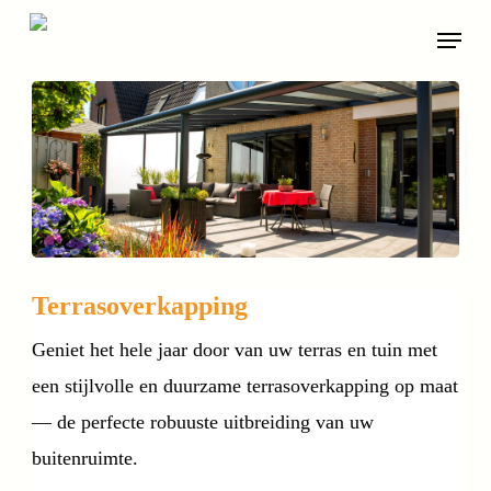
Skip
Menu
to
main
content
Terrasoverkapping
Geniet het hele jaar door van uw terras en tuin met
een stijlvolle en duurzame terrasoverkapping op maat
— de perfecte robuuste uitbreiding van uw
buitenruimte.