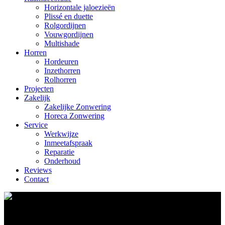
Horizontale jaloezieën
Plissé en duette
Rolgordijnen
Vouwgordijnen
Multishade
Horren
Hordeuren
Inzethorren
Rolhorren
Projecten
Zakelijk
Zakelijke Zonwering
Horeca Zonwering
Service
Werkwijze
Inmeetafspraak
Reparatie
Onderhoud
Reviews
Contact