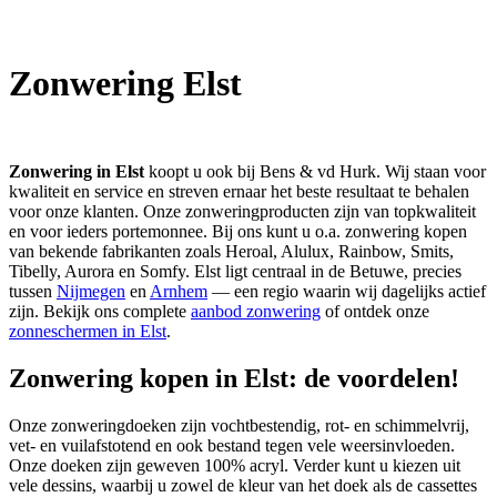
Zonwering Elst
Zonwering in Elst
koopt u ook bij Bens & vd Hurk. Wij staan voor
kwaliteit en service en streven ernaar het beste resultaat te behalen
voor onze klanten. Onze zonweringproducten zijn van topkwaliteit
en voor ieders portemonnee. Bij ons kunt u o.a. zonwering kopen
van bekende fabrikanten zoals Heroal, Alulux, Rainbow, Smits,
Tibelly, Aurora en Somfy. Elst ligt centraal in de Betuwe, precies
tussen
Nijmegen
en
Arnhem
— een regio waarin wij dagelijks actief
zijn. Bekijk ons complete
aanbod zonwering
of ontdek onze
zonneschermen in Elst
.
Zonwering kopen in Elst: de voordelen!
Onze zonweringdoeken zijn vochtbestendig, rot- en schimmelvrij,
vet- en vuilafstotend en ook bestand tegen vele weersinvloeden.
Onze doeken zijn geweven 100% acryl. Verder kunt u kiezen uit
vele dessins, waarbij u zowel de kleur van het doek als de cassettes