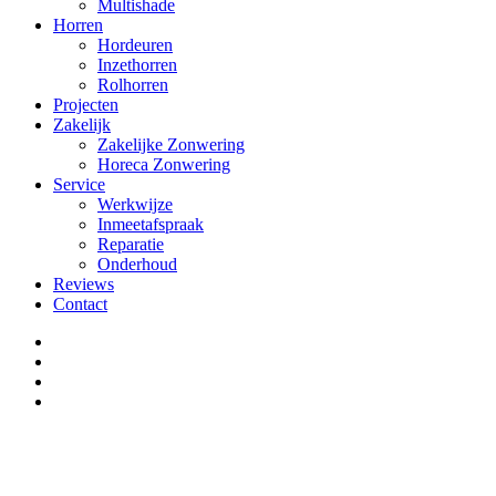
Multishade
Horren
Hordeuren
Inzethorren
Rolhorren
Projecten
Zakelijk
Zakelijke Zonwering
Horeca Zonwering
Service
Werkwijze
Inmeetafspraak
Reparatie
Onderhoud
Reviews
Contact
facebook
google-
plus
instagram
phone
Close
this
module