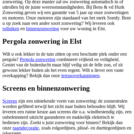
zonwering. Op deze manier zal uw zonwering automatisch in of
uitrollen bij de juiste weersomstandigheden. Bij Bens & vd Hurk
Zonwering geven wij een garantie van 5 jaar op onze zonweringen
en motoren. Onze motoren zijn standaard van het merk Somfy. Bent
u op zoek naar een ander soort zonwering? Wij leveren ook
rolluiken
en
binnenzonwering
voor uw woning in Elst.
Pergola zonwering in Elst
Wilt u ook lekker in de tuin zitten op een beschutte plek onder een
pergola?
Pergola zonwering
combineert vrijheid en veiligheid.
Geniet van de buitenlucht maar blijf veilig uit de felle zon, of zit
gewoon lekker buiten als het even regent. Wilt u liever een vaste
overkapping? Bekijk dan onze
terrasoverkappingen
.
Screens en binnenzonwering
Screens
zijn een uitstekende vorm van zonwering: de zonnestralen
worden gefilterd terwijl het zicht naar buiten behouden blijft. Wij
leveren een ruime keuze aan screens die o.a. windbestendig zijn, een
onbelemmerd uitzicht garanderen en makkelijk elektrisch te
bedienen zijn. Zoekt u juist zonwering voor binnen? Bekijk dan
onze
raamdecoratie
, zoals rolgordijnen, plissé- en duettegordijnen en
jaloezieën.