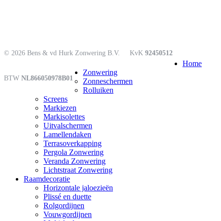
© 2026 Bens & vd Hurk Zonwering B.V.
KvK
92450512
Close
Home
Menu
Zonwering
BTW
NL866050978B01
Zonneschermen
Rolluiken
Screens
Markiezen
Markisolettes
Uitvalschermen
Lamellendaken
Terrasoverkapping
Pergola Zonwering
Veranda Zonwering
Lichtstraat Zonwering
Raamdecoratie
Horizontale jaloezieën
Plissé en duette
Rolgordijnen
Vouwgordijnen