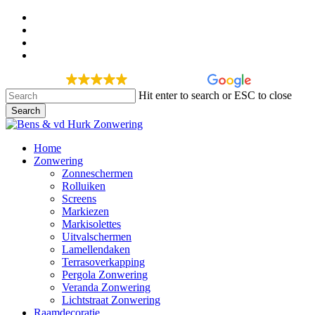
Skip
facebook
to
google-
main
plus
instagram
content
phone
278 recensies
Hit enter to search or ESC to close
Search
Close
Search
Menu
Home
Zonwering
Zonneschermen
Rolluiken
Screens
Markiezen
Markisolettes
Uitvalschermen
Lamellendaken
Terrasoverkapping
Pergola Zonwering
Veranda Zonwering
Lichtstraat Zonwering
Raamdecoratie