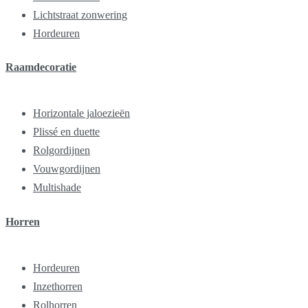
Lichtstraat zonwering
Hordeuren
Raamdecoratie
Horizontale jaloezieën
Plissé en duette
Rolgordijnen
Vouwgordijnen
Multishade
Horren
Hordeuren
Inzethorren
Rolhorren