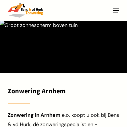
Skip
Menu
to
main
content
Zonwering Arnhem
Zonwering in Arnhem
e.o. koopt u ook bij Bens
& vd Hurk, dé zonweringspecialist en -