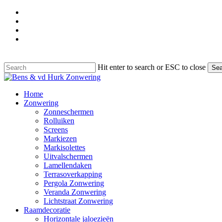
Skip
facebook
to
google-
main
plus
instagram
content
phone
Hit enter to search or ESC to close
Sea
Close
Search
Menu
Home
Zonwering
Zonneschermen
Rolluiken
Screens
Markiezen
Markisolettes
Uitvalschermen
Lamellendaken
Terrasoverkapping
Pergola Zonwering
Veranda Zonwering
Lichtstraat Zonwering
Raamdecoratie
Horizontale jaloezieën