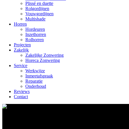
Plissé en duette
Rolgordijnen
Vouwgordijnen
Multishade
Horren
Hordeuren
Inzethorren
Rolhorren
Projecten
Zakelijk
Zakelijke Zonwering
Horeca Zonwering
Service
Werkwijze
Inmeetafspraak
Reparatie
Onderhoud
Reviews
Contact