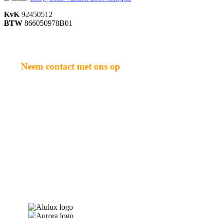
KvK
92450512
BTW
866050978B01
Neem contact met ons op