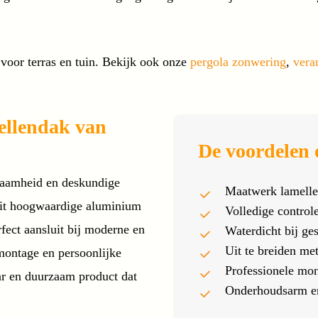
voor terras en tuin. Bekijk ook onze
pergola zonwering
,
vera
ellendak van
De voordelen o
rzaamheid en deskundige
Maatwerk lamelle
uit hoogwaardige aluminium
Volledige control
rfect aansluit bij moderne en
Waterdicht bij ge
Uit te breiden me
ontage en persoonlijke
Professionele mo
ar en duurzaam product dat
Onderhoudsarm e