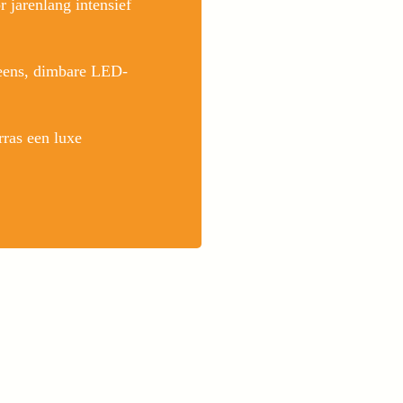
 jarenlang intensief
eens, dimbare LED-
rras een luxe