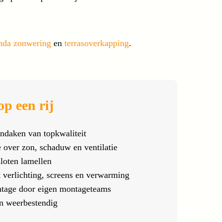
nda zonwering
en
terrasoverkapping
.
p een rij
ndaken van topkwaliteit
e over zon, schaduw en ventilatie
sloten lamellen
t verlichting, screens en verwarming
ntage door eigen montageteams
n weerbestendig