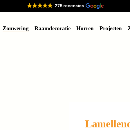
275 recensies
Zonwering
Raamdecoratie
Horren
Projecten
Lamellen