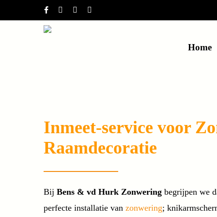
Skip
facebook
google-
instagram
phone
to
plus
main
Home
content
Inmeet-service voor Zo
Raamdecoratie
Bij
Bens & vd Hurk Zonwering
begrijpen we d
perfecte installatie van
zonwering
; knikarmsche