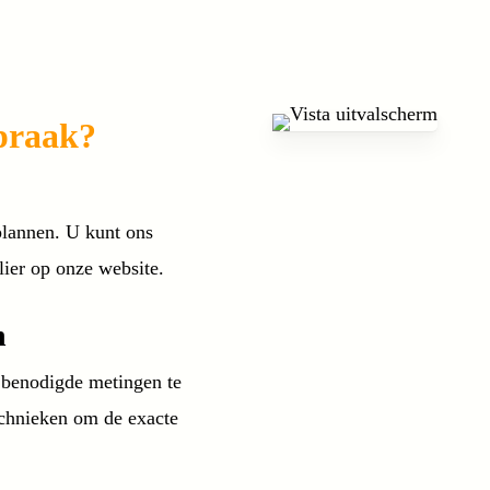
praak?
plannen. U kunt ons
lier op onze website.
n
 benodigde metingen te
echnieken om de exacte