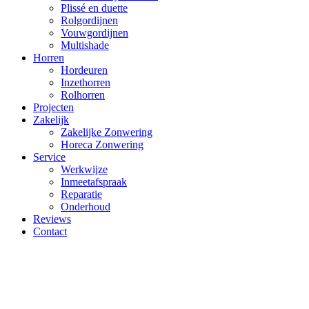
Plissé en duette
Rolgordijnen
Vouwgordijnen
Multishade
Horren
Hordeuren
Inzethorren
Rolhorren
Projecten
Zakelijk
Zakelijke Zonwering
Horeca Zonwering
Service
Werkwijze
Inmeetafspraak
Reparatie
Onderhoud
Reviews
Contact