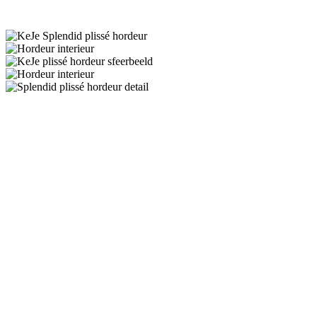
Wat zijn de voordele
Hordeuren bieden diverse voordele
Effectieve insectenwering
Hordeuren houden vliegen, mu