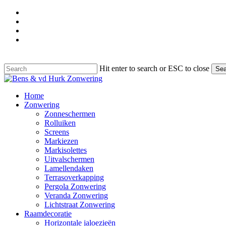
Skip
facebook
to
google-
main
plus
instagram
content
phone
Hit enter to search or ESC to close
Sea
Close
Search
Menu
Home
Zonwering
Zonneschermen
Rolluiken
Screens
Markiezen
Markisolettes
Uitvalschermen
Lamellendaken
Terrasoverkapping
Pergola Zonwering
Veranda Zonwering
Lichtstraat Zonwering
Raamdecoratie
Horizontale jaloezieën