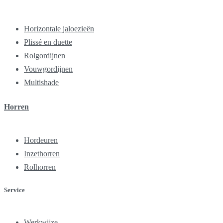
Horizontale jaloezieën
Plissé en duette
Rolgordijnen
Vouwgordijnen
Multishade
Horren
Hordeuren
Inzethorren
Rolhorren
Service
Werkwijze