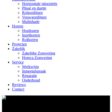
Horizontale jaloezieën
Plissé en duette
Rolgordijnen
Vouwgordijnen
Multishade
Horren
Hordeuren
Inzethorren
Rolhorren
Projecten
Zakelijk
Zakelijke Zonwering
Horeca Zonwering
Service
Werkwijze
Inmeetafspraak
Reparatie
Onderhoud
Reviews
Contact