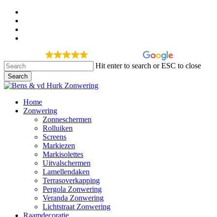
Skip
facebook
to
google-
main
plus
instagram
content
phone
277 recensies
Hit enter to search or ESC to close
Search
Close
Search
Menu
Home
Zonwering
Zonneschermen
Rolluiken
Screens
Markiezen
Markisolettes
Uitvalschermen
Lamellendaken
Terrasoverkapping
Pergola Zonwering
Veranda Zonwering
Lichtstraat Zonwering
Raamdecoratie