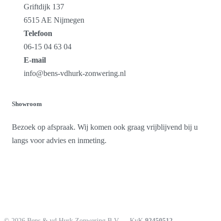
Griftdijk 137
6515 AE Nijmegen
Telefoon
06-15 04 63 04
E-mail
info@bens-vdhurk-zonwering.nl
Showroom
Bezoek op afspraak. Wij komen ook graag vrijblijvend bij u
langs voor advies en inmeting.
© 2026 Bens & vd Hurk Zonwering B.V.
KvK
92450512