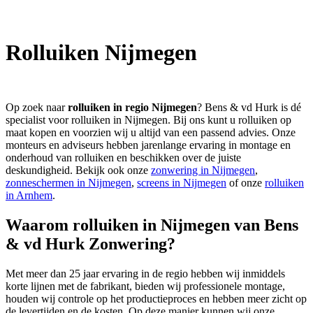
Rolluiken Nijmegen
Op zoek naar
rolluiken in regio Nijmegen
? Bens & vd Hurk is dé
specialist voor rolluiken in Nijmegen. Bij ons kunt u rolluiken op
maat kopen en voorzien wij u altijd van een passend advies. Onze
monteurs en adviseurs hebben jarenlange ervaring in montage en
onderhoud van rolluiken en beschikken over de juiste
deskundigheid. Bekijk ook onze
zonwering in Nijmegen
,
zonneschermen in Nijmegen
,
screens in Nijmegen
of onze
rolluiken
in Arnhem
.
Waarom rolluiken in Nijmegen van Bens
& vd Hurk Zonwering?
Met meer dan 25 jaar ervaring in de regio hebben wij inmiddels
korte lijnen met de fabrikant, bieden wij professionele montage,
houden wij controle op het productieproces en hebben meer zicht op
de levertijden en de kosten. Op deze manier kunnen wij onze