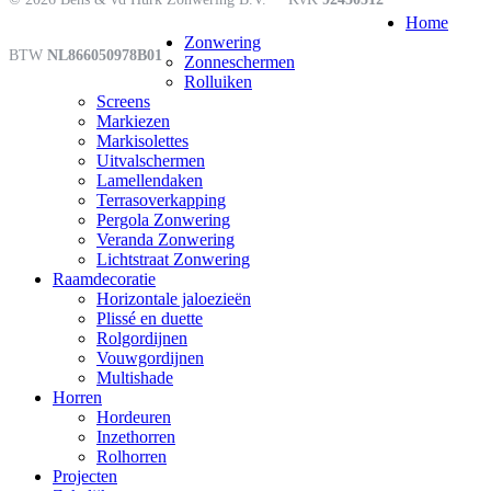
Close
Home
Menu
Zonwering
BTW
NL866050978B01
Zonneschermen
Rolluiken
Screens
Markiezen
Markisolettes
Uitvalschermen
Lamellendaken
Terrasoverkapping
Pergola Zonwering
Veranda Zonwering
Lichtstraat Zonwering
Raamdecoratie
Horizontale jaloezieën
Plissé en duette
Rolgordijnen
Vouwgordijnen
Multishade
Horren
Hordeuren
Inzethorren
Rolhorren
Projecten