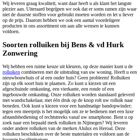
Wij leveren graag kwaliteit, want daar heeft u als klant het langste
plezier aan. Uiteraard begrijpen we ook dat er soms ramen zijn waar
niet de duurste stoffen voor gebruikt moeten worden en let u liever
op de prijs. Daarom hebben we ook een aantal voordeligere
producten in ons assortiment om aan alle wensen te kunnen
voldoen.
Soorten rolluiken bij Bens & vd Hurk
Zonwering
Wij hebben een ruime keuze uit kleuren, op deze manier kunt u de
rolluiken
combineren met de uitstraling van uw woning. Heeft u een
nieuwbouwhuis of al een ouder huis? Geen probleem! Rolluiken
zijn op elk soort huis te plaatsen. Zo kunt u kiezen uit een
afgeschuinde omkasting, een vierkante, een ronde of een
ingebouwde omkasting. Onze rolluiken worden standaard geleverd
met wandschakelaar, met één druk op de knop rolt uw rolluik naar
beneden. Ook kunt u kiezen voor een handmatige bandopwinder;
tegen een meerprijs is het mogelijk om ze te bedienen met een luxe
afstandsbediening of rechtstreeks vanaf uw smartphone. Bent u op
zoek naar een bepaald merk rolluiken in Nijmegen? Wij leveren
onder andere rolluiken van de merken Alulux en Heroal. Deze
rolluiken beschikken over de beste materialen en voldoen aan de
hoogste kwaliteitseisen.