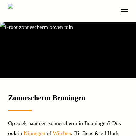
Skip
Menu
to
main
content
Zonnescherm Beuningen
Op zoek naar een zonnescherm in Beuningen? Dus
ook in
Nijmegen
of
Wijchen
. Bij Bens & vd Hurk