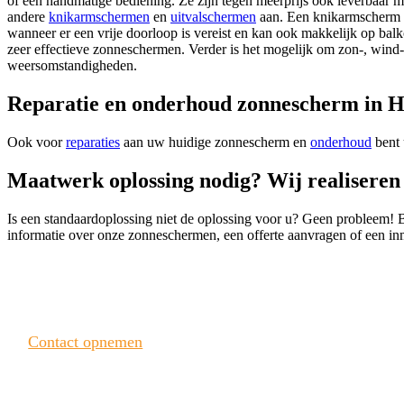
of een handmatige bediening. Ze zijn tegen meerprijs ook leverbaar 
andere
knikarmschermen
en
uitvalschermen
aan. Een knikarmscherm wo
wanneer er een vrije doorloop is vereist en kan ook makkelijk op balk
zeer effectieve zonneschermen. Verder is het mogelijk om zon-, wind-
weersomstandigheden.
Reparatie en onderhoud zonnescherm in H
Ook voor
reparaties
aan uw huidige zonnescherm en
onderhoud
bent 
Maatwerk oplossing nodig? Wij realiseren 
Is een standaardoplossing niet de oplossing voor u? Geen probleem!
informatie over onze zonneschermen, een offerte aanvragen of een
Heeft u interesse? Neem contact met ons op!
Contact opnemen