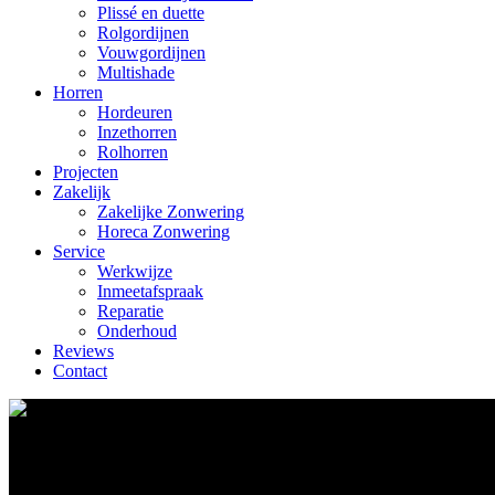
Plissé en duette
Rolgordijnen
Vouwgordijnen
Multishade
Horren
Hordeuren
Inzethorren
Rolhorren
Projecten
Zakelijk
Zakelijke Zonwering
Horeca Zonwering
Service
Werkwijze
Inmeetafspraak
Reparatie
Onderhoud
Reviews
Contact