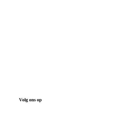
Bekijk onze laatste projecten
Projecten
Volg ons op