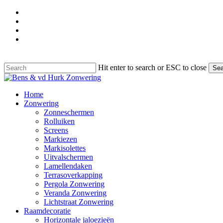
Skip
facebook
to
google-
main
plus
instagram
content
phone
Hit enter to search or ESC to close
Sea
Close
Search
Menu
Home
Zonwering
Zonneschermen
Rolluiken
Screens
Markiezen
Markisolettes
Uitvalschermen
Lamellendaken
Terrasoverkapping
Pergola Zonwering
Veranda Zonwering
Lichtstraat Zonwering
Raamdecoratie
Horizontale jaloezieën