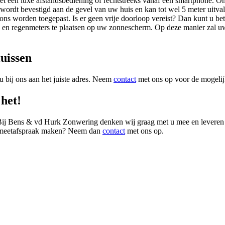
met een luxe afstandsbediening of rechtstreeks vanaf een smartphone. O
rdt bevestigd aan de gevel van uw huis en kan tot wel 5 meter uitvall
ons worden toegepast. Is er geen vrije doorloop vereist? Dan kunt u bet
 en regenmeters te plaatsen op uw zonnescherm. Op deze manier zal uw 
uissen
u bij ons aan het juiste adres. Neem
contact
met ons op voor de mogeli
het!
 Bij Bens & vd Hurk Zonwering denken wij graag met u mee en leveren 
 inmeetafspraak maken? Neem dan
contact
met ons op.