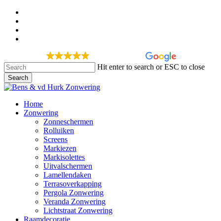
Skip
facebook
to
google-
main
plus
instagram
content
phone
275 recensies
Hit enter to search or ESC to close
Search
Close
Search
Menu
Home
Zonwering
Zonneschermen
Rolluiken
Screens
Markiezen
Markisolettes
Uitvalschermen
Lamellendaken
Terrasoverkapping
Pergola Zonwering
Veranda Zonwering
Lichtstraat Zonwering
Raamdecoratie