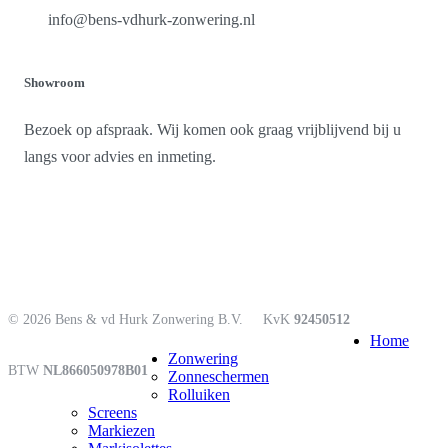
info@bens-vdhurk-zonwering.nl
Showroom
Bezoek op afspraak. Wij komen ook graag vrijblijvend bij u
langs voor advies en inmeting.
© 2026 Bens & vd Hurk Zonwering B.V.
KvK
92450512
Close
Home
Menu
Zonwering
BTW
NL866050978B01
Zonneschermen
Rolluiken
Screens
Markiezen