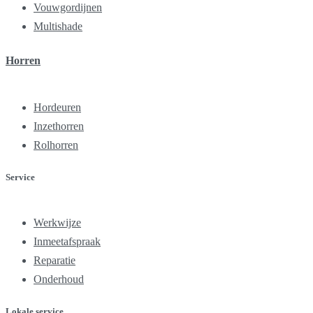
Vouwgordijnen
Multishade
Horren
Hordeuren
Inzethorren
Rolhorren
Service
Werkwijze
Inmeetafspraak
Reparatie
Onderhoud
Lokale service