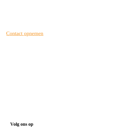
Heeft u interesse? Neem contact met ons op!
Contact opnemen
Bekijk onze laatste projecten
Projecten
Volg ons op