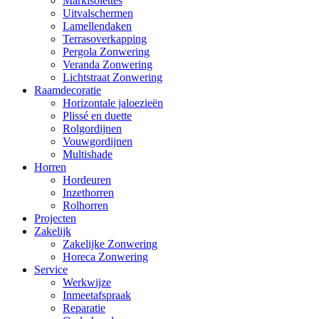
Markisolettes
Uitvalschermen
Lamellendaken
Terrasoverkapping
Pergola Zonwering
Veranda Zonwering
Lichtstraat Zonwering
Raamdecoratie
Horizontale jaloezieën
Plissé en duette
Rolgordijnen
Vouwgordijnen
Multishade
Horren
Hordeuren
Inzethorren
Rolhorren
Projecten
Zakelijk
Zakelijke Zonwering
Horeca Zonwering
Service
Werkwijze
Inmeetafspraak
Reparatie