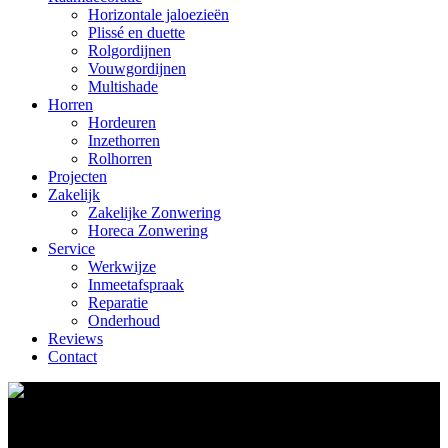
Horizontale jaloezieën
Plissé en duette
Rolgordijnen
Vouwgordijnen
Multishade
Horren
Hordeuren
Inzethorren
Rolhorren
Projecten
Zakelijk
Zakelijke Zonwering
Horeca Zonwering
Service
Werkwijze
Inmeetafspraak
Reparatie
Onderhoud
Reviews
Contact