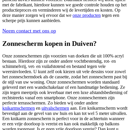
met de fabrikant, hierdoor kunnen we goede controle houden op het
productieproces en verminderen wij de levertijden en kosten. Op
deze manier zorgen wij ervoor dat we
onze producten
tegen een
scherpe prijs kunnen aanbieden.
Neem contact met ons op
Zonnescherm kopen in Duiven?
Onze zonneschermen zijn voorzien van doeken die uit 100% acryl
bestaan. Hierdoor zijn ze onder andere vochtbestendig, rot- en
schimmelvrij, vet- en vuilafstotend en bestand tegen vele
weersinvloeden. U kunt zelf ook kiezen uit vele dessins voor zowel
het zonneschermdoek als de cassette, zodat het zonnescherm past bij
de stijl van uw woning. Onze zonneschermen worden standaard
geleverd met een wandschakelaar of een handmatige bediening. Ze
zijn tegen meerprijs ook leverbaar met een luxe afstandsbediening of
rechtstreeks vanaf een smartphone. Onze zonneschermen zijn
perfecte terrasschermen. Zo bieden wij onder andere
knikarmschermen
en
uitvalschermen
aan. Een knikarmscherm wordt
bevestigd aan de gevel van uw huis en kan tot wel 5 meter uitvallen.
Een knikarm zonnescherm is perfect voor in de achtertuin wanneer
er een vrije doorloop is vereist en kan ook makkelijk op balkons
worden toegepast. Is er geen vrije doorloop vereist? Dan kunt u