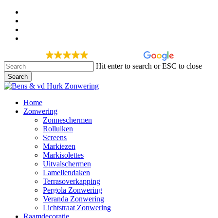
Skip
facebook
to
google-
main
plus
instagram
content
phone
275 recensies
Hit enter to search or ESC to close
Search
Close
Search
Menu
Home
Zonwering
Zonneschermen
Rolluiken
Screens
Markiezen
Markisolettes
Uitvalschermen
Lamellendaken
Terrasoverkapping
Pergola Zonwering
Veranda Zonwering
Lichtstraat Zonwering
Raamdecoratie