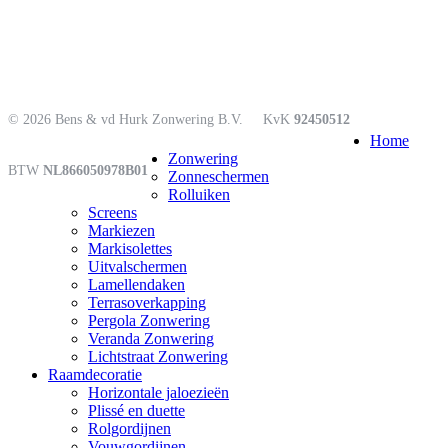
© 2026 Bens & vd Hurk Zonwering B.V.
KvK
92450512
Close
Home
Menu
Zonwering
BTW
NL866050978B01
Zonneschermen
Rolluiken
Screens
Markiezen
Markisolettes
Uitvalschermen
Lamellendaken
Terrasoverkapping
Pergola Zonwering
Veranda Zonwering
Lichtstraat Zonwering
Raamdecoratie
Horizontale jaloezieën
Plissé en duette
Rolgordijnen
Vouwgordijnen