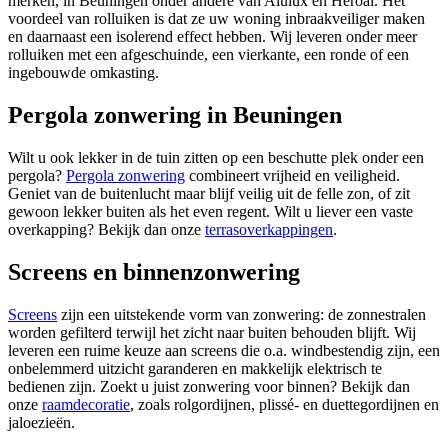
merken, in Beuningen onder andere van Alulux en Heroal. Het
voordeel van rolluiken is dat ze uw woning inbraakveiliger maken
en daarnaast een isolerend effect hebben. Wij leveren onder meer
rolluiken met een afgeschuinde, een vierkante, een ronde of een
ingebouwde omkasting.
Pergola zonwering in Beuningen
Wilt u ook lekker in de tuin zitten op een beschutte plek onder een
pergola?
Pergola zonwering
combineert vrijheid en veiligheid.
Geniet van de buitenlucht maar blijf veilig uit de felle zon, of zit
gewoon lekker buiten als het even regent. Wilt u liever een vaste
overkapping? Bekijk dan onze
terrasoverkappingen
.
Screens en binnenzonwering
Screens
zijn een uitstekende vorm van zonwering: de zonnestralen
worden gefilterd terwijl het zicht naar buiten behouden blijft. Wij
leveren een ruime keuze aan screens die o.a. windbestendig zijn, een
onbelemmerd uitzicht garanderen en makkelijk elektrisch te
bedienen zijn. Zoekt u juist zonwering voor binnen? Bekijk dan
onze
raamdecoratie
, zoals rolgordijnen, plissé- en duettegordijnen en
jaloezieën.