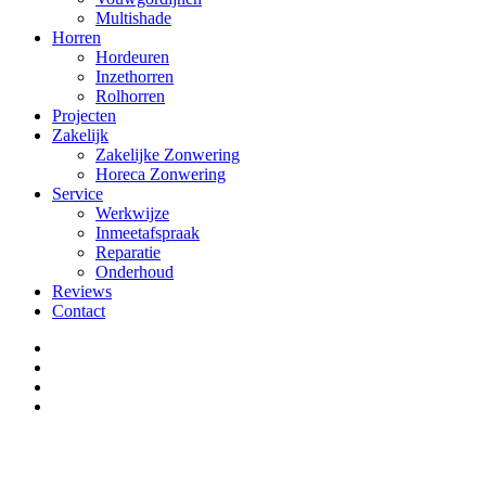
Multishade
Horren
Hordeuren
Inzethorren
Rolhorren
Projecten
Zakelijk
Zakelijke Zonwering
Horeca Zonwering
Service
Werkwijze
Inmeetafspraak
Reparatie
Onderhoud
Reviews
Contact
facebook
google-
plus
instagram
phone
Close
this