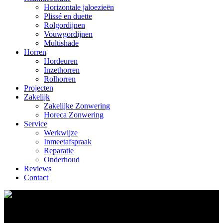
Horizontale jaloezieën
Plissé en duette
Rolgordijnen
Vouwgordijnen
Multishade
Horren
Hordeuren
Inzethorren
Rolhorren
Projecten
Zakelijk
Zakelijke Zonwering
Horeca Zonwering
Service
Werkwijze
Inmeetafspraak
Reparatie
Onderhoud
Reviews
Contact