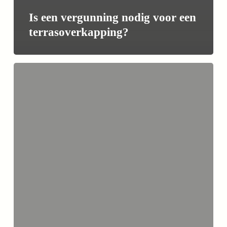
Is een vergunning nodig voor een
terrasoverkapping?
Heeft
een
terrasoverkapping
veel
onderhoud
nodig?