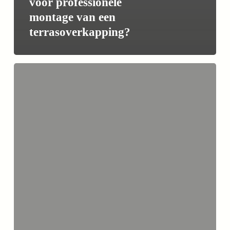
voor professionele
montage van een
terrasoverkapping?
Is
een
vergunning
nodig
voor
een
terrasoverkapping?