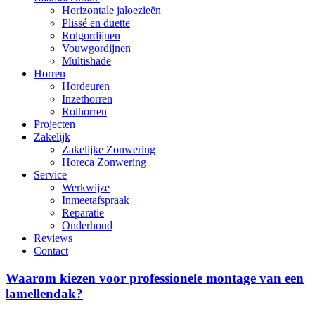
Horizontale jaloezieën
Plissé en duette
Rolgordijnen
Vouwgordijnen
Multishade
Horren
Hordeuren
Inzethorren
Rolhorren
Projecten
Zakelijk
Zakelijke Zonwering
Horeca Zonwering
Service
Werkwijze
Inmeetafspraak
Reparatie
Onderhoud
Reviews
Contact
Waarom
Waarom kiezen voor professionele montage van een
kiezen
lamellendak?
voor
professionele