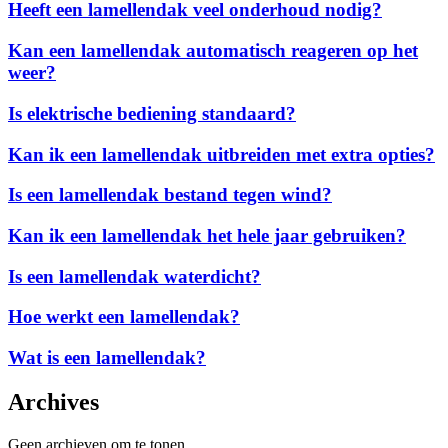
Heeft
Heeft een lamellendak veel onderhoud nodig?
montage
een
van
lamellendak
Kan
Kan een lamellendak automatisch reageren op het
een
veel
een
lamellendak?
weer?
onderhoud
lamellendak
nodig?
automatisch
Is
Is elektrische bediening standaard?
reageren
elektrische
op
bediening
Kan
Kan ik een lamellendak uitbreiden met extra opties?
het
standaard?
ik
weer?
een
Is
Is een lamellendak bestand tegen wind?
lamellendak
een
uitbreiden
lamellendak
Kan
Kan ik een lamellendak het hele jaar gebruiken?
met
bestand
ik
extra
tegen
een
Is
Is een lamellendak waterdicht?
opties?
wind?
lamellendak
een
het
lamellendak
Hoe
Hoe werkt een lamellendak?
hele
waterdicht?
werkt
jaar
een
Wat
Wat is een lamellendak?
gebruiken?
lamellendak?
is
een
Archives
lamellendak?
Geen archieven om te tonen.