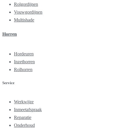
Rolgordijnen
Vouwgordijnen
Multishade
Horren
Hordeuren
Inzethorren
Rolhorren
Service
Werkwijze
Inmeetafspraak
Reparatie
Onderhoud