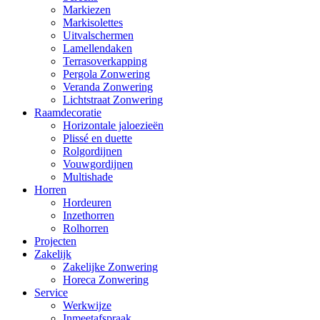
Markiezen
Markisolettes
Uitvalschermen
Lamellendaken
Terrasoverkapping
Pergola Zonwering
Veranda Zonwering
Lichtstraat Zonwering
Raamdecoratie
Horizontale jaloezieën
Plissé en duette
Rolgordijnen
Vouwgordijnen
Multishade
Horren
Hordeuren
Inzethorren
Rolhorren
Projecten
Zakelijk
Zakelijke Zonwering
Horeca Zonwering
Service
Werkwijze
Inmeetafspraak