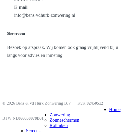
E-mail
info@bens-vdhurk-zonwering.nl
Showroom
Bezoek op afspraak. Wij komen ook graag vrijblijvend bij u
langs voor advies en inmeting.
© 2026 Bens & vd Hurk Zonwering B.V.
KvK
92450512
Close
Home
Menu
Zonwering
BTW
NL866050978B01
Zonneschermen
Rolluiken
Screens