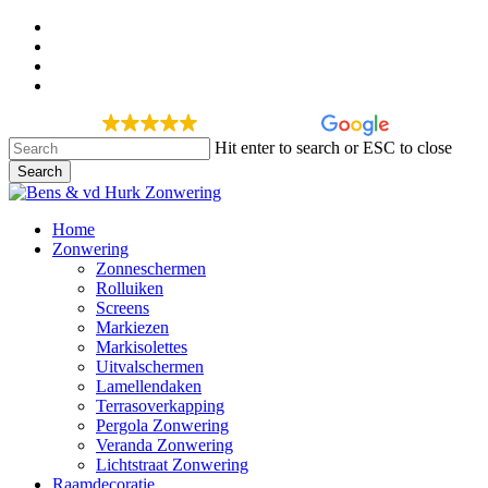
Skip
facebook
to
google-
main
plus
instagram
content
phone
277 recensies
Hit enter to search or ESC to close
Search
Close
Search
Menu
Home
Zonwering
Zonneschermen
Rolluiken
Screens
Markiezen
Markisolettes
Uitvalschermen
Lamellendaken
Terrasoverkapping
Pergola Zonwering
Veranda Zonwering
Lichtstraat Zonwering
Raamdecoratie