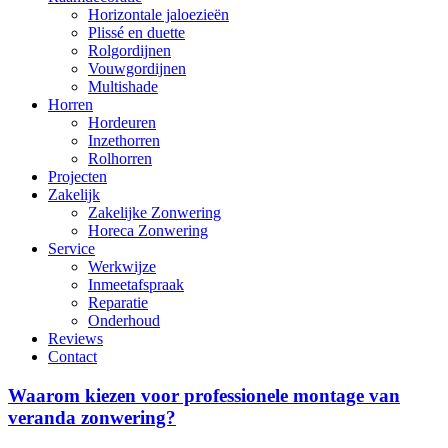
Horizontale jaloezieën
Plissé en duette
Rolgordijnen
Vouwgordijnen
Multishade
Horren
Hordeuren
Inzethorren
Rolhorren
Projecten
Zakelijk
Zakelijke Zonwering
Horeca Zonwering
Service
Werkwijze
Inmeetafspraak
Reparatie
Onderhoud
Reviews
Contact
Waarom
Waarom kiezen voor professionele montage van
kiezen
veranda zonwering?
voor
professionele