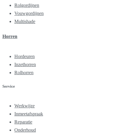
Rolgordijnen
Vouwgordijnen
Multishade
Horren
Hordeuren
Inzethorren
Rolhorren
Service
Werkwijze
Inmeetafspraak
Reparatie
Onderhoud