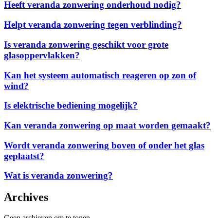
Heeft
Heeft veranda zonwering onderhoud nodig?
montage
veranda
van
zonwering
Helpt
Helpt veranda zonwering tegen verblinding?
veranda
onderhoud
veranda
zonwering?
nodig?
zonwering
Is
Is veranda zonwering geschikt voor grote
tegen
veranda
glasoppervlakken?
verblinding?
zonwering
geschikt
Kan
Kan het systeem automatisch reageren op zon of
voor
het
wind?
grote
systeem
glasoppervlakken?
automatisch
Is
Is elektrische bediening mogelijk?
reageren
elektrische
op
bediening
Kan
Kan veranda zonwering op maat worden gemaakt?
zon
mogelijk?
veranda
of
zonwering
wind?
Wordt
Wordt veranda zonwering boven of onder het glas
op
veranda
geplaatst?
maat
zonwering
worden
boven
Wat
Wat is veranda zonwering?
gemaakt?
of
is
onder
veranda
Archives
het
zonwering?
glas
geplaatst?
Geen archieven om te tonen.