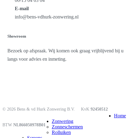
06-15 04 63 04
E-mail
info@bens-vdhurk-zonwering.nl
Showroom
Bezoek op afspraak. Wij komen ook graag vrijblijvend bij u
langs voor advies en inmeting.
© 2026 Bens & vd Hurk Zonwering B.V.
KvK
92450512
Close
Home
Menu
Zonwering
BTW
NL866050978B01
Zonneschermen
Rolluiken
Screens