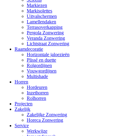
Markiezen
Markisolettes
Uitvalschermen
Lamellendaken
Terrasoverkapping
Pergola Zonwering
Veranda Zonwering
Lichtstraat Zonwering
Raamdecoratie
Horizontale jaloezieën
Plissé en duette
Rolgordijnen
Vouwgordijnen
Multishade
Horren
Hordeuren
Inzethorren
Rolhorren
Projecten
Zakelijk
Zakelijke Zonwering
Horeca Zonwering
Service
Werkwijze