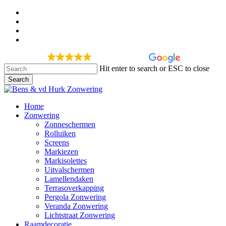
Skip
facebook
to
google-
main
plus
instagram
content
phone
278 recensies
Hit enter to search or ESC to close
Search
Close
Search
Menu
Home
Zonwering
Zonneschermen
Rolluiken
Screens
Markiezen
Markisolettes
Uitvalschermen
Lamellendaken
Terrasoverkapping
Pergola Zonwering
Veranda Zonwering
Lichtstraat Zonwering
Raamdecoratie