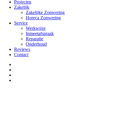
Projecten
Zakelijk
Zakelijke Zonwering
Horeca Zonwering
Service
Werkwijze
Inmeetafspraak
Reparatie
Onderhoud
Reviews
Contact
facebook
google-
plus
instagram
phone
Close
this
module
Neem contact met ons op
Laat uw gegevens achter en wij nemen zo snel