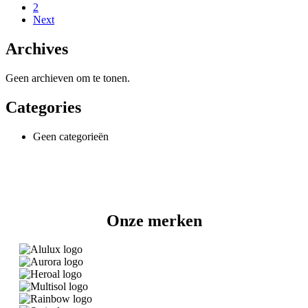
zijn
rolhor?
2
worden?
rolhorren
Next
geschikt?
Archives
Geen archieven om te tonen.
Categories
Geen categorieën
Onze merken