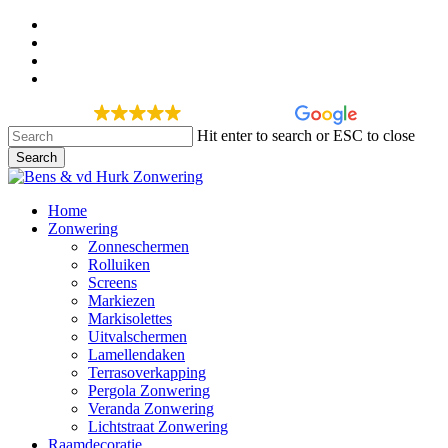
Skip
facebook
to
google-
main
plus
instagram
content
phone
277 recensies
Hit enter to search or ESC to close
Search
Close
Search
Menu
Home
Zonwering
Zonneschermen
Rolluiken
Screens
Markiezen
Markisolettes
Uitvalschermen
Lamellendaken
Terrasoverkapping
Pergola Zonwering
Veranda Zonwering
Lichtstraat Zonwering
Raamdecoratie