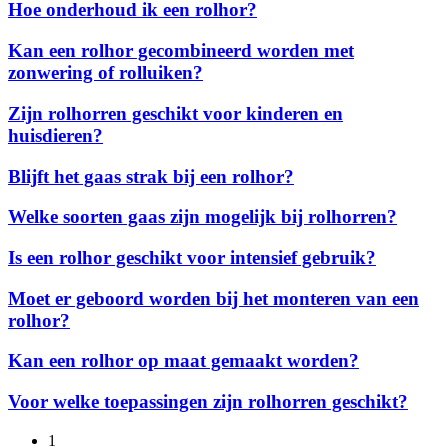
Hoe
Hoe onderhoud ik een rolhor?
montage
onderhoud
van
ik
Kan
Kan een rolhor gecombineerd worden met
rolhorren?
een
een
zonwering of rolluiken?
rolhor?
rolhor
gecombineerd
Zijn
Zijn rolhorren geschikt voor kinderen en
worden
rolhorren
huisdieren?
met
geschikt
zonwering
voor
Blijft
of
Blijft het gaas strak bij een rolhor?
kinderen
het
rolluiken?
en
gaas
Welke
Welke soorten gaas zijn mogelijk bij rolhorren?
huisdieren?
strak
soorten
bij
gaas
Is
Is een rolhor geschikt voor intensief gebruik?
een
zijn
een
rolhor?
mogelijk
rolhor
Moet
Moet er geboord worden bij het monteren van een
bij
geschikt
er
rolhor?
rolhorren?
voor
geboord
intensief
worden
Kan
Kan een rolhor op maat gemaakt worden?
gebruik?
bij
een
het
rolhor
Voor
Voor welke toepassingen zijn rolhorren geschikt?
monteren
op
welke
van
maat
toepassingen
een
1
gemaakt