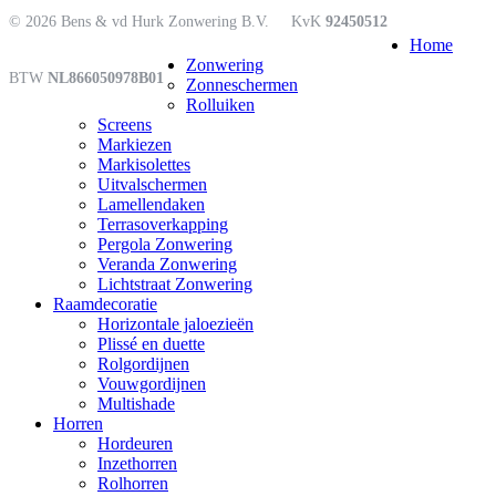
© 2026 Bens & vd Hurk Zonwering B.V.
KvK
92450512
Close
Home
Menu
Zonwering
BTW
NL866050978B01
Zonneschermen
Rolluiken
Screens
Markiezen
Markisolettes
Uitvalschermen
Lamellendaken
Terrasoverkapping
Pergola Zonwering
Veranda Zonwering
Lichtstraat Zonwering
Raamdecoratie
Horizontale jaloezieën
Plissé en duette
Rolgordijnen
Vouwgordijnen
Multishade
Horren
Hordeuren
Inzethorren
Rolhorren