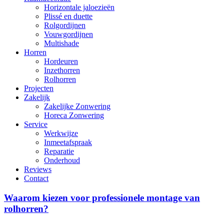
Horizontale jaloezieën
Plissé en duette
Rolgordijnen
Vouwgordijnen
Multishade
Horren
Hordeuren
Inzethorren
Rolhorren
Projecten
Zakelijk
Zakelijke Zonwering
Horeca Zonwering
Service
Werkwijze
Inmeetafspraak
Reparatie
Onderhoud
Reviews
Contact
Waarom
Waarom kiezen voor professionele montage van
kiezen
rolhorren?
voor
professionele