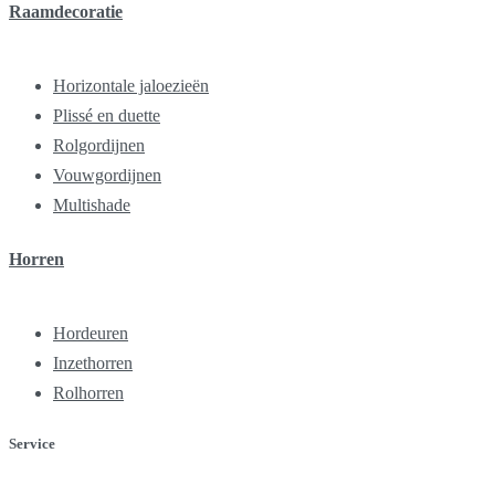
Raamdecoratie
Horizontale jaloezieën
Plissé en duette
Rolgordijnen
Vouwgordijnen
Multishade
Horren
Hordeuren
Inzethorren
Rolhorren
Service